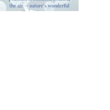
the air — nature’s wonderful
self-cleaning system.
LEARN MORE
¡Danos un grito!
Nombre
Correo electrónico
Tema