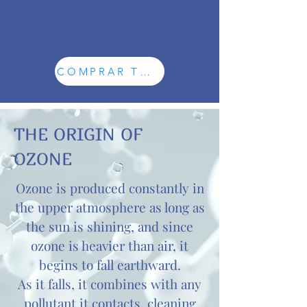
COMPRAR TODO
THE ORIGIN OF
OZONE
Ozone is produced constantly in
the upper atmosphere as long as
the sun is shining, and since
ozone is heavier than air, it
begins to fall earthward.
As it falls, it combines with any
pollutant it contacts, cleaning