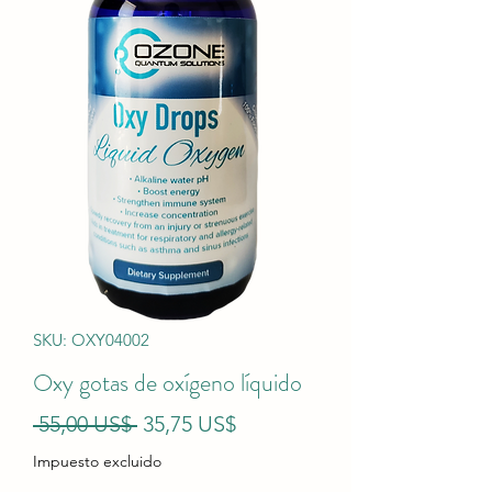
SKU: OXY04002
Oxy gotas de oxígeno líquido
Precio
Precio
 55,00 US$ 
35,75 US$
de
Impuesto excluido