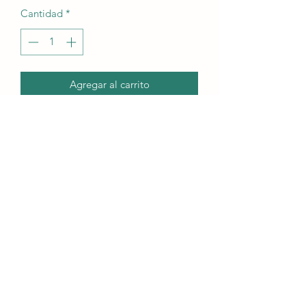
oferta
Cantidad
*
Agregar al carrito
• pH del agua alcalina
• Aumentar la energía
• Fortalecer el sistema inmunológico
• Aumentar la concentración
Politica de
Política de
Descargo de
envios
devoluciones
responsabilidad
médica